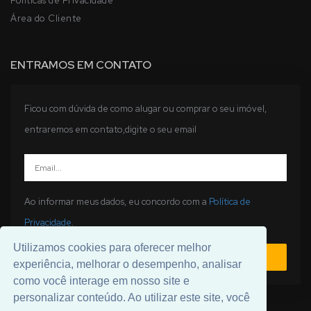
Politicas de Privacidade
Área do Cliente
ENTRAMOS EM CONTATO
Ficou com dúvida de como alugar ou comprar o seu imóvel,
entraremos em contato,digite o seu email
Ao informar meus dados, eu concordo com a
Política de
Privacidade
.
Utilizamos cookies para oferecer melhor
ENVIAR
experiência, melhorar o desempenho, analisar
como você interage em nosso site e
personalizar conteúdo. Ao utilizar este site, você