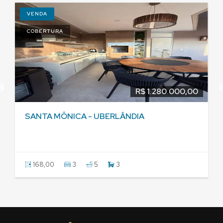
VENDA
COBERTURA
R$ 1.280.000,00
SANTA MÔNICA - UBERLÂNDIA
168,00
3
5
3