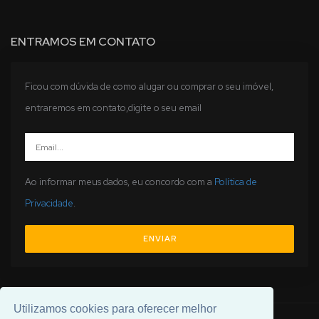
ENTRAMOS EM CONTATO
Ficou com dúvida de como alugar ou comprar o seu imóvel,
entraremos em contato,digite o seu email
Ao informar meus dados, eu concordo com a
Política de
Privacidade
.
ENVIAR
Utilizamos cookies para oferecer melhor