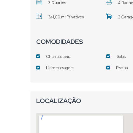
3 Quartos
4 Banhe
341,00 m² Privativos
2 Garag
COMODIDADES
Churrasqueira
Salas
Hidromassagem
Piscina
LOCALIZAÇÃO