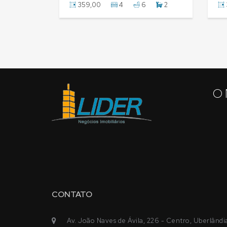
3
359,00
4
6
2
O 
CONTATO
Av. João Naves de Ávila, 226 - Centro, Uberlândi