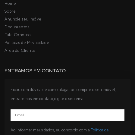
Home
Sobre
Anuncie seu Imóvel
Documentos
Fale Conosco
Politicas de Privacidade
Área do Cliente
ENTRAMOS EM CONTATO
Ficou com dúvida de como alugar ou comprar o seu imóvel,
entraremos em contato,digite o seu email
Ao informar meus dados, eu concordo com a
Política de