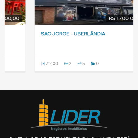
R$ 1.700.000,00
SAO JORGE - UBERLÂNDIA
712,00
2
5
0