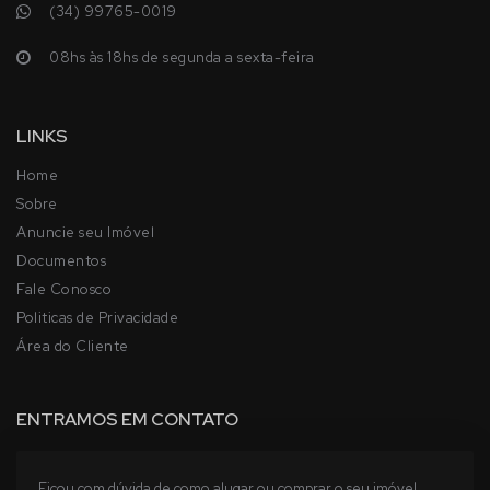
(34) 99765-0019
08hs às 18hs de segunda a sexta-feira
LINKS
Home
Sobre
Anuncie seu Imóvel
Documentos
Fale Conosco
Politicas de Privacidade
Área do Cliente
ENTRAMOS EM CONTATO
Ficou com dúvida de como alugar ou comprar o seu imóvel,