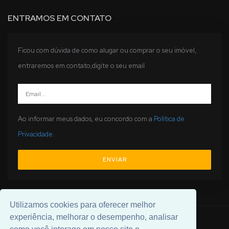
ENTRAMOS EM CONTATO
Ficou com dúvida de como alugar ou comprar o seu imóvel,
entraremos em contato,digite o seu email
Ao informar meus dados, eu concordo com a
Política de
Privacidade
.
ENVIAR
Utilizamos cookies para oferecer melhor
experiência, melhorar o desempenho, analisar
© 2026 Desenvolvido por
Universal Software
.