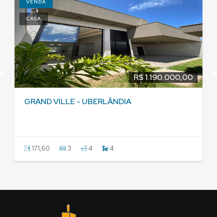
VENDA
CASA
R$ 1.190.000,00
GRAND VILLE - UBERLÂNDIA
171,60
3
4
4