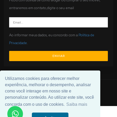
Ficou com dúvida de como alugar ou comprar o seu imóvel,
entraremos em contato,digite o seu email
Ao informar meus dados, eu concordo com a
Política de
Privacidade
.
ENVIAR
Utilizamos cookies para oferecer melhor
experiência, melhorar o desempenho, analisar
© 2026 Desenvolvido por
Universal Software
.
como você interage em nosso site e
personalizar conteúdo. Ao utilizar este site, você
concorda com o uso de cookies.
Saiba mais