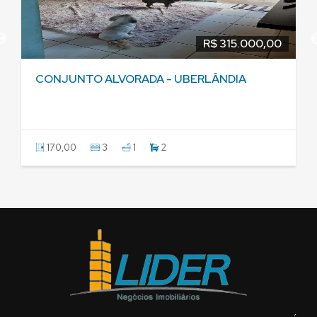
R$ 315.000,00
CONJUNTO ALVORADA - UBERLÂNDIA
170,00
3
1
2