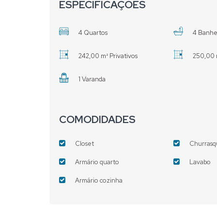
ESPECIFICAÇÕES
4 Quartos
4 Banhe
242,00 m² Privativos
250,00 
1 Varanda
COMODIDADES
Closet
Churrasq
Armário quarto
Lavabo
Armário cozinha