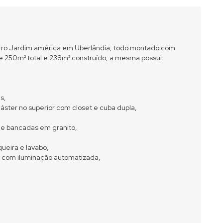
irro Jardim américa em Uberlândia, todo montado com
 250m² total e 238m² construído, a mesma possui:
s,
 máster no superior com closet e cuba dupla,
 e bancadas em granito,
ueira e lavabo,
 com iluminação automatizada,