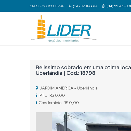
CRECI -MGJ0008774
(34) 3231-0019
(34) 99765-00
Belissimo sobrado em uma otima loca
Uberlândia | Cód.: 18798
JARDIM AMERICA - Uberlândia
IPTU: R$ 0,00
Condomínio: R$ 0,00
Previous