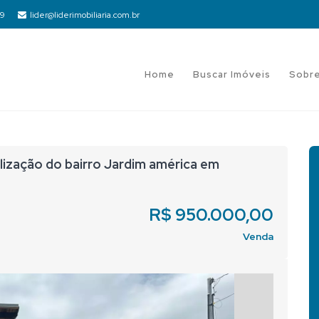
19
lider@liderimobiliaria.com.br
Home
Buscar Imóveis
Sobr
lização do bairro Jardim américa em
R$ 950.000,00
Venda
Next