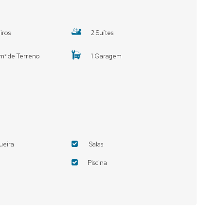
iros
2 Suítes
m² de Terreno
1 Garagem
ueira
Salas
Piscina