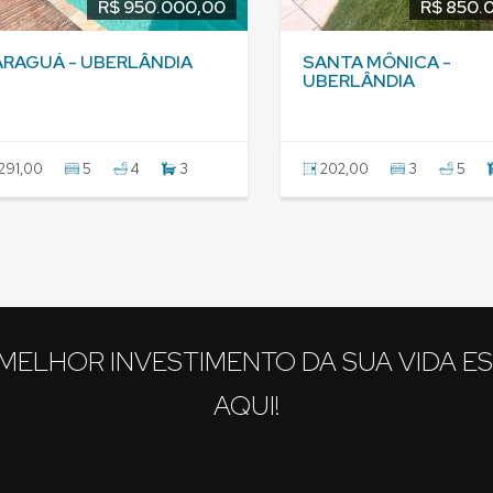
R$ 950.000,00
R$ 850.
ARAGUÁ - UBERLÂNDIA
SANTA MÔNICA -
UBERLÂNDIA
291,00
5
4
3
202,00
3
5
MELHOR INVESTIMENTO DA SUA VIDA E
AQUI!