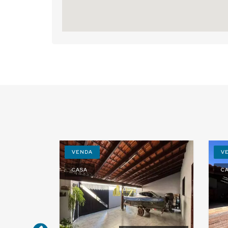
VENDA
V
CASA
C